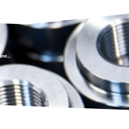
itane…
nt.