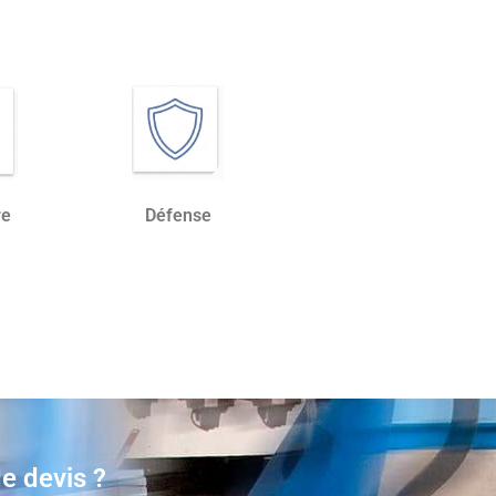
Défense
re
e devis ?