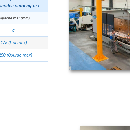
andes numériques
apacité max (mm)
//
475 (Dia max)
250 (Course max)