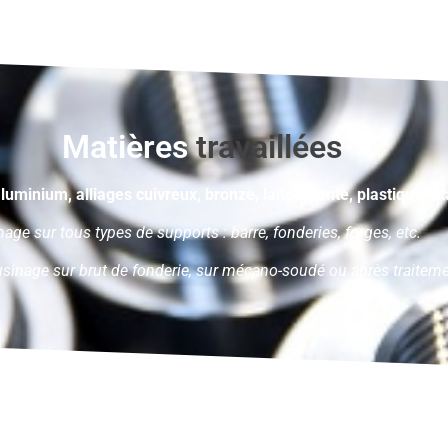
Matières
travaillées
aluminium, alliages cuivreux, bronze, laiton, fonte, plastique, t
nage sur tous types de supports : barre, fonderies, forges, etc.
usinage sur brut de fonderie, sur mécano-soudé ou après traiteme