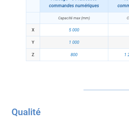
commandes numériques
comm
Capacité max (mm)
C
X
5 000
Y
1 000
Z
800
1 
Qualité