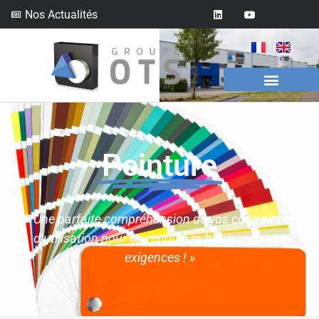
Nos Actualités
Peinture
« Une parfaite
compréhension de vos contraintes
d’utilisation
pour un rendu à la hauteur de vos
exigences ! »